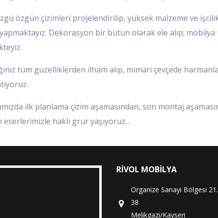
ü özgün çizimleri projelendirilip, yüksek malzeme ve işcilik
zi yapmaktayız. Dekorasyon bir bütün olarak ele alıp; mobily
kteyiz.
ğınız tüm güzelliklerden ilham alıp, mimari çevçede harmanlay
tıyoruz.
ımızda ilk planlama çizim aşamasından, son montaj aşamasın
n eserlerimizle haklı grur yaşıyoruz...
RIVOL MOBILYA
Organize Sanayi Bölgesi 21
38
Melikgazi/Kayseri