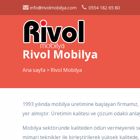
info@rivolmobilya.com
0554 182 65 80
Rivol Mobilya
Ana sayfa
>
Rivol Mobilya
1993 yılında mobilya üretimine başlayan firmamız
yer almıştır. Üretimin kalitesi ve çözüm odaklı anlayı
Mobilya sektöründe kaliteden ödün vermeyerek serg
mimari teknikler ile birleştirilerek yüksek kalitede