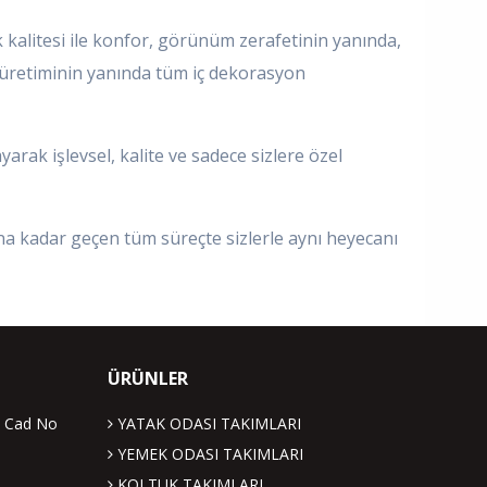
 kalitesi ile konfor, görünüm zerafetinin yanında,
a üretiminin yanında tüm iç dekorasyon
arak işlevsel, kalite ve sadece sizlere özel
a kadar geçen tüm süreçte sizlerle aynı heyecanı
ÜRÜNLER
. Cad No
YATAK ODASI TAKIMLARI
YEMEK ODASI TAKIMLARI
KOLTUK TAKIMLARI