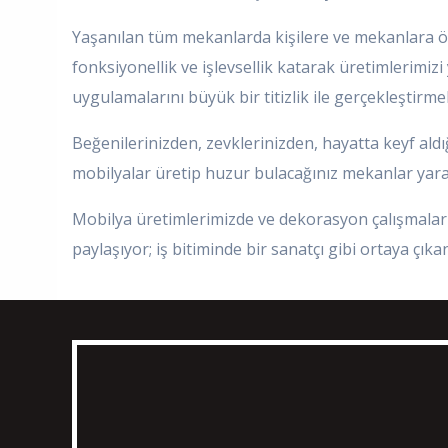
Yaşanılan tüm mekanlarda kişilere ve mekanlara özg
fonksiyonellik ve işlevsellik katarak üretimlerimi
uygulamalarını büyük bir titizlik ile gerçekleştirme
Beğenilerinizden, zevklerinizden, hayatta keyf aldı
mobilyalar üretip huzur bulacağınız mekanlar yara
Mobilya üretimlerimizde ve dekorasyon çalışmalar
paylaşıyor; iş bitiminde bir sanatçı gibi ortaya çıka