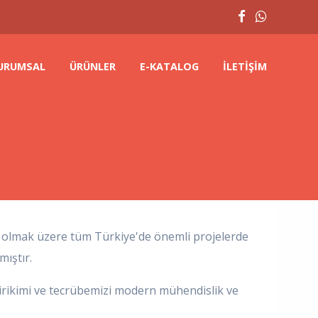
URUMSAL
ÜRÜNLER
E-KATALOG
İLETIŞIM
a olmak üzere tüm Türkiye'de önemli projelerde
mıştır.
birikimi ve tecrübemizi modern mühendislik ve