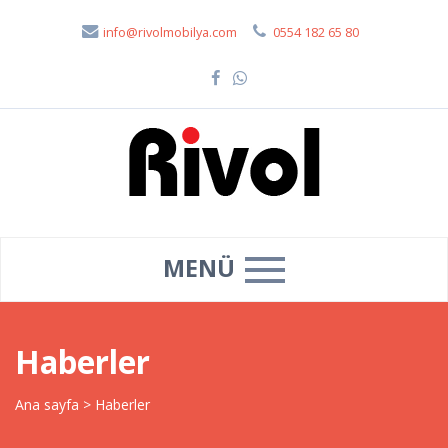
info@rivolmobilya.com
0554 182 65 80
MENÜ
Haberler
Ana sayfa
>
Haberler