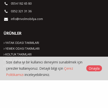
0554 182 65 80
0352 321 31 36
info@rivolmobilya.com
ÜRÜNLER
YATAK ODASI TAKIMLARI
YEMEK ODASI TAKIMLARI
KOLTUK TAKIMLARI
TEKİL ÜRÜNLER
Size daha iyi bir kullanıcı deneyimi sunabilmek için
TV SEHPALARI
çerezler kullanıyoruz. Detaylı bilgi için
Çerez
Onayla
Politikamızı
inceleyebilirsiniz.
Rivol Mobilya © 2026
Çerez Politikası